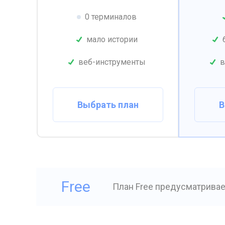
0 терминалов
мало истории
веб-инструменты
в
Выбрать план
В
Free
План Free предусматривае