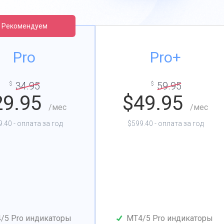
Рекомендуем
Pro
Pro+
34.95
59.95
$
$
29.95
$
49.95
/мес
/мес
.40 - оплата за год
$599.40 - оплата за год
/5 Pro индикаторы
MT4/5 Pro индикаторы