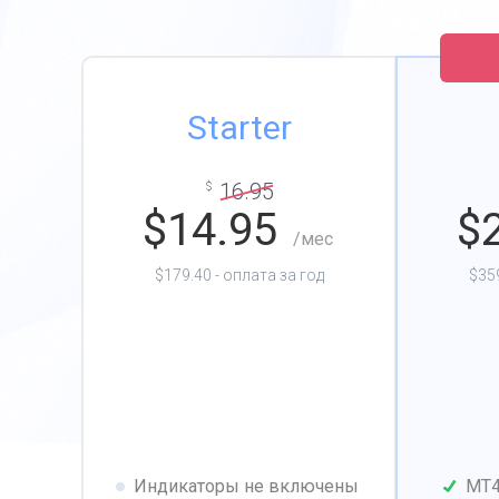
Starter
16.95
$
$
14.95
$
/мес
$179.40 - оплата за год
$359
Индикаторы не включены
MT4