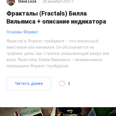
Slava Loza
28 декабря 2021 г.
Фракталы (Fractals) Билла
Вильямса + описание индикатора
Основы Форекс
Фрактал в Форекс трейдинге – это локальный
максимум или минимум. Он обозначается на
графике цены как стрелка, указывающая вверх или
вниз. Фракталы Билла Вильямса – незаменимые
помощники Форекс-трейдеров.
Читать далее
3