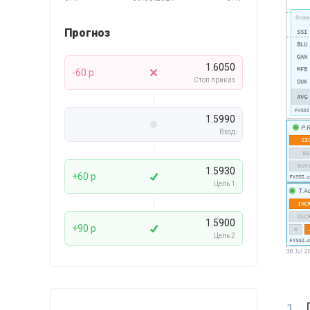
Прогноз
1.6050
-60 p
Стоп приказ
1.5990
Вход
1.5930
+60 p
Цель 1
1.5900
+90 p
Цель 2