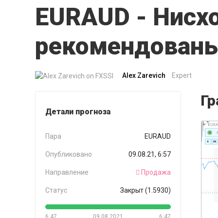
EURAUD - Нисх
рекомендованы
Alex Zarevich
Expert
Гр
Детали прогноза
Пара
EURAUD
Опубликовано
09.08.21, 6:57
Направление
Продажа
Статус
Закрыт (1.5930)
6:47
09.08.2021
6:47