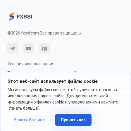
©2026 fxssi.com Все права защищены
Условия использования
Политика конфиденциальности
О рисках
Этот веб-сайт использует файлы cookie
Использование cookie
Мы используем файлы cookie, чтобы улучшить ваш опыт
использования нашего сайта. Для дополнительной
информации о файлах cookie и управления ими нажмите
Веб-сайт управляется FXSSI LTD Регистрационный номер: 13534801
(Англия) | 71-75 Shelton Street, London, England, WC2H 9JQ
'Узнать больше'.
Мы рекомендуем вам обратиться за независимой финансовой
консультацией и убедиться, что вы полностью понимаете риски,
Узнать больше
Принять все
прежде чем торговать.