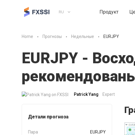
Продукт
Ц
RU
Home
Прогнозы
Недельные
EURJPY
EURJPY - Восх
рекомендованы
Patrick Yang
Expert
Гр
Детали прогноза
Пара
EURJPY