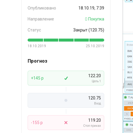
Опубликовано
18.10.19, 7:39
Направление
Покупка
Статус
Закрыт (120.75)
18.10.2019
25.10.2019
Прогноз
122.20
+145 p
Цель 1
120.75
Вход
119.20
-155 p
Стоп приказ