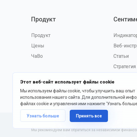
Продукт
Сентим
Продукт
Индикат
Цены
Веб-инст
ЧаВо
Статьи
Стратегия
Этот веб-сайт использует файлы cookie
Мы используем файлы cookie, чтобы улучшить ваш опыт
©2026 fxssi.com Все права
Усл
использования нашего сайта. Для дополнительной инф
защищены
исп
файлах cookie и управления ими нажмите 'Узнать больше
Узнать больше
Принять все
Веб-сайт управляется FXSSI LTD Регистрационный номер: 135
Мы рекомендуем вам обратиться за независимой финансово