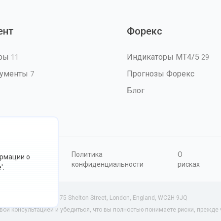
ент
Форекс
оры
Индикаторы MT4/5
11
29
рументы
Прогнозы Форекс
7
Блог
овия
Политика
О
ормации о
ользования
конфиденциальности
рисках
'.
34801 (Англия) | 71-75 Shelton Street, London, England, WC2H 9JQ
й консультацией и убедиться, что вы полностью понимаете риски, прежде ч