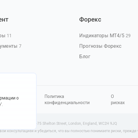
ент
Форекс
оры
Индикаторы MT4/5
11
29
рументы
Прогнозы Форекс
7
Блог
овия
Политика
О
ормации о
ользования
конфиденциальности
рисках
'.
34801 (Англия) | 71-75 Shelton Street, London, England, WC2H 9JQ
й консультацией и убедиться, что вы полностью понимаете риски, прежде ч