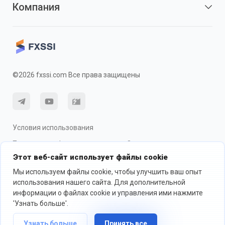
Компания
©2026 fxssi.com Все права защищены
Условия использования
Политика конфиденциальности
О рисках
Этот веб-сайт использует файлы cookie
Использование cookie
Мы используем файлы cookie, чтобы улучшить ваш опыт
использования нашего сайта. Для дополнительной
информации о файлах cookie и управления ими нажмите
Веб-сайт управляется FXSSI LTD Регистрационный номер: 13534801
(Англия) | 71-75 Shelton Street, London, England, WC2H 9JQ
'Узнать больше'.
Мы рекомендуем вам обратиться за независимой финансовой
Узнать больше
Принять все
консультацией и убедиться, что вы полностью понимаете риски,