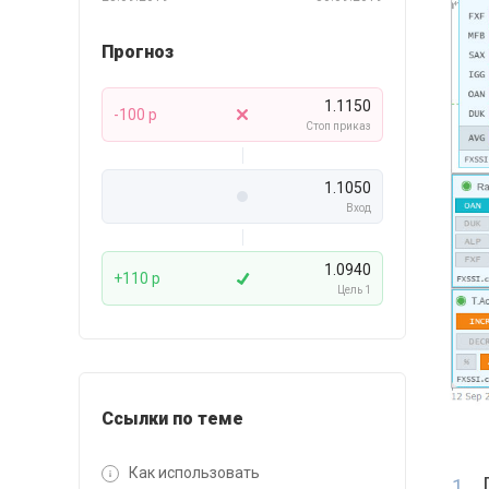
Прогноз
1.1150
-100 p
Стоп приказ
1.1050
Вход
1.0940
+110 p
Цель 1
Ссылки по теме
Как использовать