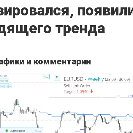
зировался, появил
одящего тренда
афики и комментарии