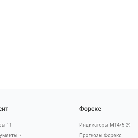
ент
Форекс
оры
Индикаторы MT4/5
11
29
рументы
Прогнозы Форекс
7