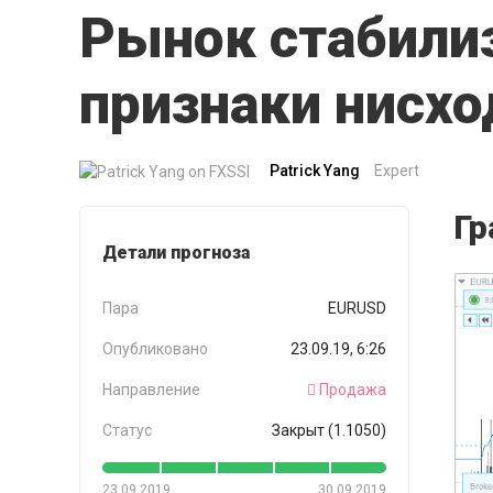
Рынок стабили
признаки нисх
Patrick Yang
Expert
Гр
Детали прогноза
Пара
EURUSD
Опубликовано
23.09.19, 6:26
Направление
Продажа
Статус
Закрыт (1.1050)
23.09.2019
30.09.2019