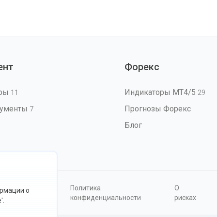
ент
Форекс
оры
Индикаторы MT4/5
11
29
рументы
Прогнозы Форекс
7
Блог
овия
Политика
О
ормации о
ользования
конфиденциальности
рисках
'.