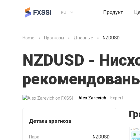
Продукт
Ц
RU
Home
Прогнозы
Дневные
NZDUSD
NZDUSD - Нисх
рекомендованы
Alex Zarevich
Expert
Гр
Детали прогноза
Пара
NZDUSD