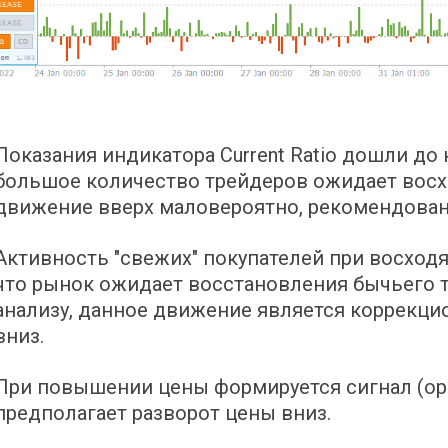
Показания индикатора Current Ratio дошли до
большое количество трейдеров ожидает восх
движение вверх маловероятно, рекомендова
Активность "свежих" покупателей при восход
что рынок ожидает восстановления бычьего т
анализу, данное движение является коррекц
вниз.
При повышении цены формируется сигнал (ор
предполагает разворот цены вниз.