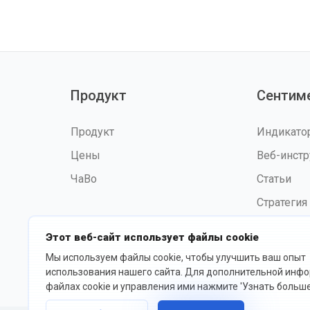
Продукт
Сентим
Продукт
Индикат
Цены
Веб-инст
ЧаВо
Статьи
Стратегия
Этот веб-сайт использует файлы cookie
Мы используем файлы cookie, чтобы улучшить ваш опыт
©2026 fxssi.com Все права
Усл
использования нашего сайта. Для дополнительной инф
защищены
исп
файлах cookie и управления ими нажмите 'Узнать больше