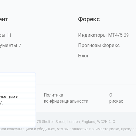
ент
Форекс
оры
Индикаторы MT4/5
11
29
рументы
Прогнозы Форекс
7
Блог
овия
Политика
О
ормации о
ользования
конфиденциальности
рисках
'.
34801 (Англия) | 71-75 Shelton Street, London, England, WC2H 9JQ
й консультацией и убедиться, что вы полностью понимаете риски, прежде ч