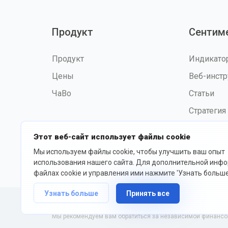
Продукт
Сентим
Продукт
Индикат
Цены
Веб-инст
ЧаВо
Статьи
Стратегия
Этот веб-сайт использует файлы cookie
Мы используем файлы cookie, чтобы улучшить ваш опыт
©2026 fxssi.com Все права
Усл
использования нашего сайта. Для дополнительной инф
защищены
исп
файлах cookie и управления ими нажмите 'Узнать больше
Узнать больше
Принять все
Веб-сайт управляется FXSSI LTD Регистрационный номер: 135
Мы рекомендуем вам обратиться за независимой финансово