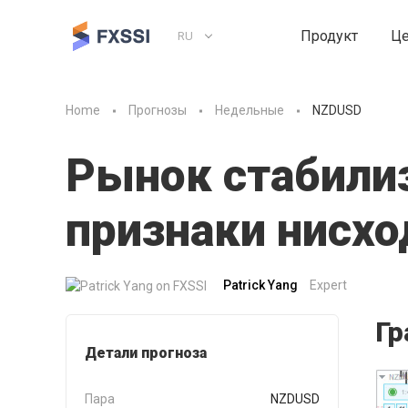
Продукт
Ц
RU
Home
Прогнозы
Недельные
NZDUSD
Рынок стабили
признаки нисх
Patrick Yang
Expert
Гр
Детали прогноза
Пара
NZDUSD