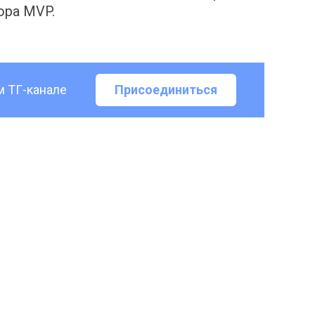
ора MVP.
м ТГ-канале
Присоединиться