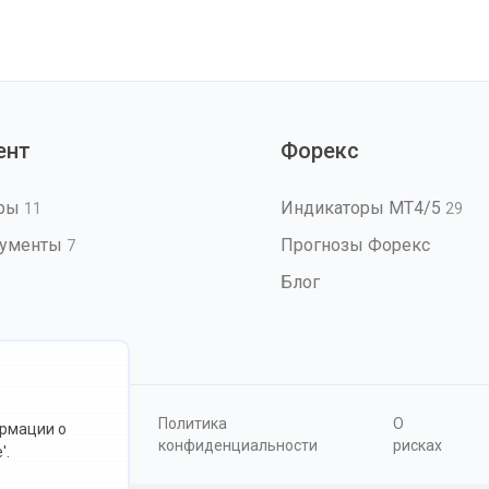
ент
Форекс
оры
Индикаторы MT4/5
11
29
рументы
Прогнозы Форекс
7
Блог
овия
Политика
О
ормации о
ользования
конфиденциальности
рисках
'.