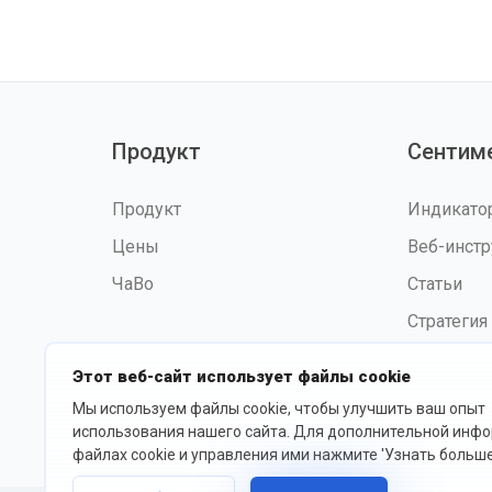
Продукт
Сентим
Продукт
Индикат
Цены
Веб-инст
ЧаВо
Статьи
Стратегия
Этот веб-сайт использует файлы cookie
Мы используем файлы cookie, чтобы улучшить ваш опыт
©2026 fxssi.com Все права
Усл
использования нашего сайта. Для дополнительной инф
защищены
исп
файлах cookie и управления ими нажмите 'Узнать больше