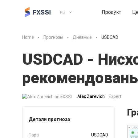
Продукт
Ц
RU
Home
Прогнозы
Дневные
USDCAD
USDCAD - Нисх
рекомендованы
Alex Zarevich
Expert
Гр
Детали прогноза
Пара
USDCAD