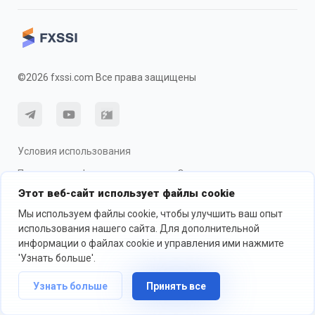
©2026 fxssi.com Все права защищены
Условия использования
Политика конфиденциальности
О рисках
Этот веб-сайт использует файлы cookie
Использование cookie
Мы используем файлы cookie, чтобы улучшить ваш опыт
использования нашего сайта. Для дополнительной
информации о файлах cookie и управления ими нажмите
Веб-сайт управляется FXSSI LTD Регистрационный номер: 13534801
(Англия) | 71-75 Shelton Street, London, England, WC2H 9JQ
'Узнать больше'.
Мы рекомендуем вам обратиться за независимой финансовой
консультацией и убедиться, что вы полностью понимаете риски,
Узнать больше
Принять все
прежде чем торговать.