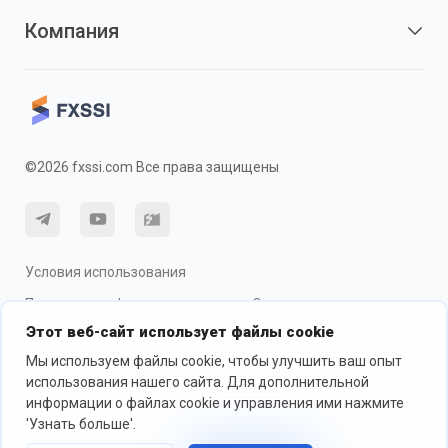
Компания
©2026 fxssi.com Все права защищены
Условия использования
Политика конфиденциальности
О рисках
Этот веб-сайт использует файлы cookie
Использование cookie
Мы используем файлы cookie, чтобы улучшить ваш опыт
использования нашего сайта. Для дополнительной
информации о файлах cookie и управления ими нажмите
Веб-сайт управляется FXSSI LTD Регистрационный номер: 13534801
(Англия) | 71-75 Shelton Street, London, England, WC2H 9JQ
'Узнать больше'.
Мы рекомендуем вам обратиться за независимой финансовой