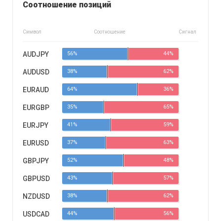
Соотношение позиций
Символ
Соотношение
Сигнал
AUDJPY
56%
44%
AUDUSD
38%
62%
EURAUD
64%
36%
EURGBP
35%
65%
EURJPY
41%
59%
EURUSD
37%
63%
GBPJPY
52%
48%
GBPUSD
43%
57%
NZDUSD
38%
62%
USDCAD
44%
56%