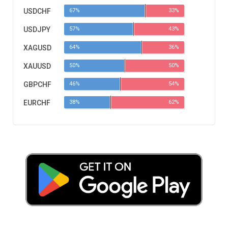
USDCHF
67%
33%
USDJPY
57%
43%
XAGUSD
64%
36%
XAUUSD
50%
50%
GBPCHF
46%
54%
EURCHF
38%
62%