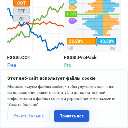
FXSSI.COT
FXSSI.ProPack
FX
Free
Pro
Pro
4.8
13.4k
4.7
18.1k
4
Этот веб-сайт использует файлы cookie
Мы используем файлы cookie, чтобы улучшить ваш опыт
использования нашего сайта. Для дополнительной
Sentiment Pack
(8)
информации о файлах cookie и управления ими нажмите
'Узнать больше'.
Узнать больше
Принять все
Скачайте полный набор индикаторов для
Sentiment анализа всего одним кликом.