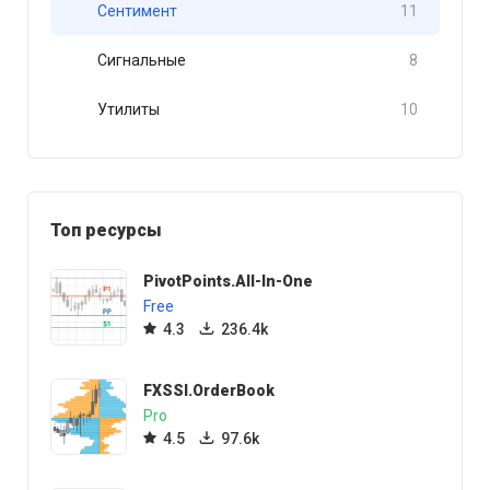
Сентимент
11
Сигнальные
8
Утилиты
10
Топ ресурсы
PivotPoints.All-In-One
Free
4.3
236.4k
FXSSI.OrderBook
Pro
4.5
97.6k