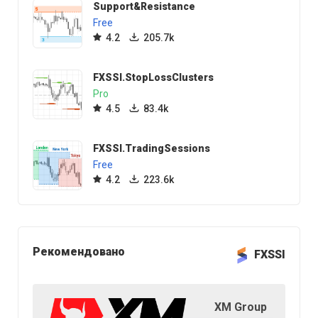
Support&Resistance
Free
4.2
205.7k
FXSSI.StopLossClusters
Pro
4.5
83.4k
FXSSI.TradingSessions
Free
4.2
223.6k
Рекомендовано
FXSSI
XM Group