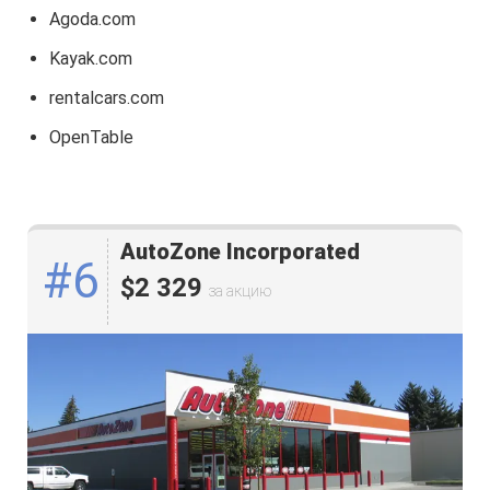
Agoda.com
Kayak.com
rentalcars.com
OpenTable
AutoZone Incorporated
#6
$2 329
за акцию