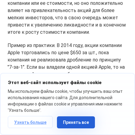
компании или ее стоимости, но оно положительно
влияет на привлекательность акций для более
мелких инвесторов, что в свою очередь может
привести к увеличению ликвидности и в конечном
итоге к росту стоимости компании.
Пример из практики. В 2014 году, акции компании
Apple торговались по цене $650 за шт., пока
компания не реализовала дробление по принципу
"7-за-1″. Если вы владели одной акцией Apple, то на
следующий день, вы уже были счастливым
владельцем 7 акций стоимостью в 7 раз меньше
Этот веб-сайт использует файлы cookie
чем ранее. ($92 вместо $650).
Мы используем файлы cookie, чтобы улучшить ваш опыт
использования нашего сайта. Для дополнительной
Уоррен Баффет просто никогда не дробил акции с
информации о файлах cookie и управления ими нажмите
момента выпуска. В 1980 году, одна акция стоила
'Узнать больше'.
$300, в 1990 она стоила около $7 000, в 2000 уже
Узнать больше
Принять все
более $50 000, а сейчас она стоит $453 066.