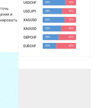
USDCHF
68%
32%
-точь
USDJPY
58%
42%
дения и
онировать
XAGUSD
65%
35%
XAUUSD
55%
45%
GBPCHF
48%
52%
EURCHF
40%
60%