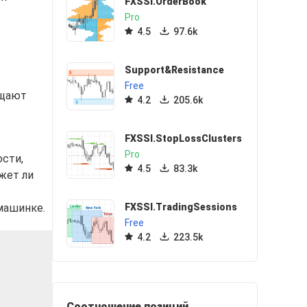
FXSSI.OrderBook
Pro
4.5
97.6k
Support&Resistance
Free
ощают
4.2
205.6k
FXSSI.StopLossClusters
Pro
ости,
4.5
83.3k
жет ли
фмашинке.
FXSSI.TradingSessions
Free
4.2
223.5k
Соотношение позиций