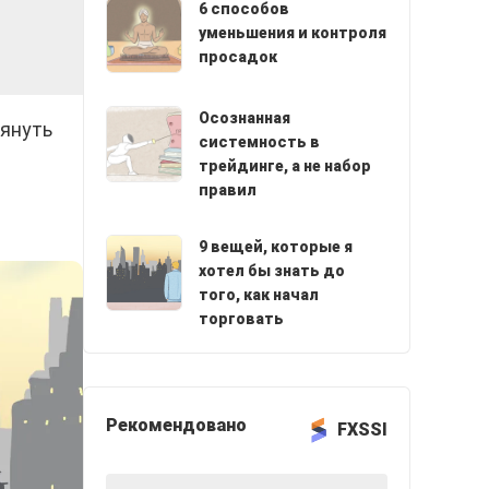
6 способов
уменьшения и контроля
просадок
Осознанная
лянуть
системность в
трейдинге, а не набор
правил
9 вещей, которые я
хотел бы знать до
того, как начал
торговать
Рекомендовано
FXSSI