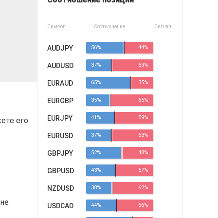
Символ
Соотношение
Сигнал
AUDJPY
56%
44%
AUDUSD
37%
63%
EURAUD
65%
35%
EURGBP
35%
65%
EURJPY
41%
59%
ете его
EURUSD
37%
63%
GBPJPY
52%
48%
GBPUSD
43%
57%
NZDUSD
38%
62%
 не
USDCAD
44%
56%