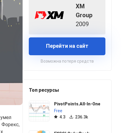
XM
Group
2009
Перейти на сайт
Возможна потеря средств
Топ ресурсы
PivotPoints.All-In-One
Free
сумел
4.3
236.3k
е Форекс,
ых