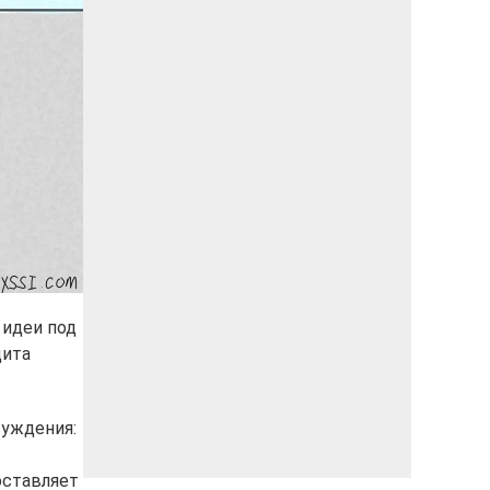
 идеи под
цита
суждения:
оставляет