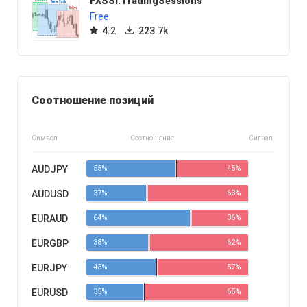
FXSSI.TradingSessions
Free
4.2
223.7k
Соотношение позиций
Символ
Соотношение
Сигнал
AUDJPY
55%
45%
AUDUSD
37%
63%
EURAUD
64%
36%
EURGBP
38%
62%
EURJPY
43%
57%
EURUSD
35%
65%