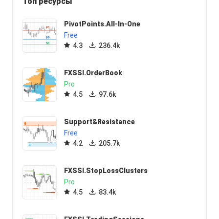
Топ ресурсы
PivotPoints.All-In-One
Free
4.3
236.4k
FXSSI.OrderBook
Pro
4.5
97.6k
Support&Resistance
Free
4.2
205.7k
FXSSI.StopLossClusters
Pro
4.5
83.4k