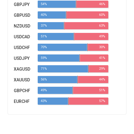
GBPJPY
54%
46%
GBPUSD
40%
60%
NZDUSD
37%
63%
USDCAD
51%
49%
USDCHF
70%
30%
USDJPY
59%
41%
XAGUSD
71%
29%
XAUUSD
56%
44%
GBPCHF
49%
51%
EURCHF
43%
57%