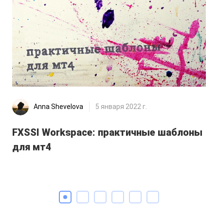
Anna Shevelova
5 января 2022 г.
FXSSI Workspace: практичные шаблоны
Ка
для мт4
м