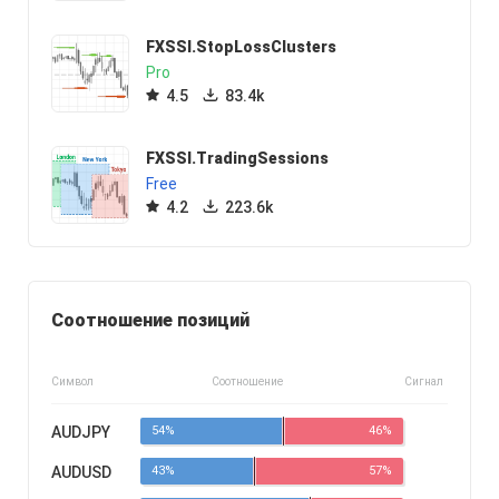
FXSSI.StopLossClusters
Pro
4.5
83.4k
FXSSI.TradingSessions
Free
4.2
223.6k
Соотношение позиций
Символ
Соотношение
Сигнал
AUDJPY
54%
46%
AUDUSD
43%
57%