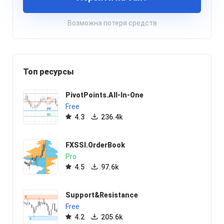
Возможна потеря средств
Топ ресурсы
PivotPoints.All-In-One
Free
4.3
236.4k
FXSSI.OrderBook
Pro
4.5
97.6k
Support&Resistance
Free
4.2
205.6k