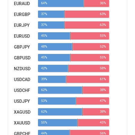
EURAUD
64%
36%
EURGBP
37%
63%
EURJPY
37%
63%
EURUSD
45%
55%
GBPJPY
48%
52%
GBPUSD
45%
55%
NZDUSD
42%
58%
USDCAD
39%
61%
USDCHF
62%
38%
USDJPY
53%
47%
XAGUSD
62%
38%
XAUUSD
55%
45%
GBPCHF
44%
56%