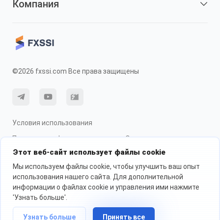
Компания
©2026 fxssi.com Все права защищены
Условия использования
Политика конфиденциальности
О рисках
Этот веб-сайт использует файлы cookie
Использование cookie
Мы используем файлы cookie, чтобы улучшить ваш опыт
использования нашего сайта. Для дополнительной
информации о файлах cookie и управления ими нажмите
Веб-сайт управляется FXSSI LTD Регистрационный номер: 13534801
(Англия) | 71-75 Shelton Street, London, England, WC2H 9JQ
'Узнать больше'.
Мы рекомендуем вам обратиться за независимой финансовой
консультацией и убедиться, что вы полностью понимаете риски,
Узнать больше
Принять все