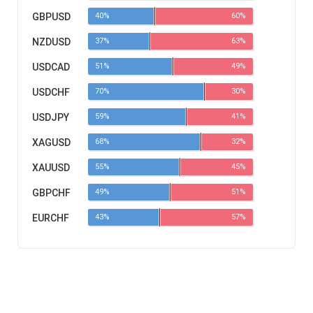
GBPUSD
40%
60%
NZDUSD
37%
63%
USDCAD
51%
49%
USDCHF
70%
30%
USDJPY
59%
41%
XAGUSD
68%
32%
XAUUSD
55%
45%
GBPCHF
49%
51%
EURCHF
43%
57%