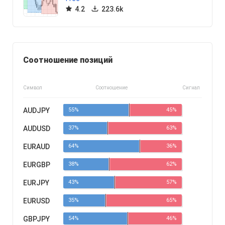
4.2
223.6k
Соотношение позиций
Символ
Соотношение
Сигнал
AUDJPY
55%
45%
AUDUSD
37%
63%
EURAUD
64%
36%
EURGBP
38%
62%
EURJPY
43%
57%
EURUSD
35%
65%
GBPJPY
54%
46%