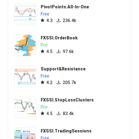
PivotPoints.All-In-One
Free
4.3
236.4k
FXSSI.OrderBook
Pro
4.5
97.6k
Support&Resistance
Free
4.2
205.7k
FXSSI.StopLossClusters
Pro
4.5
83.4k
FXSSI.TradingSessions
Free