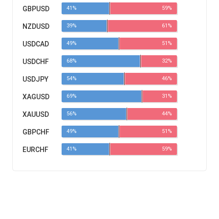
GBPUSD
41%
59%
NZDUSD
39%
61%
USDCAD
49%
51%
USDCHF
68%
32%
USDJPY
54%
46%
XAGUSD
69%
31%
XAUUSD
56%
44%
GBPCHF
49%
51%
EURCHF
41%
59%