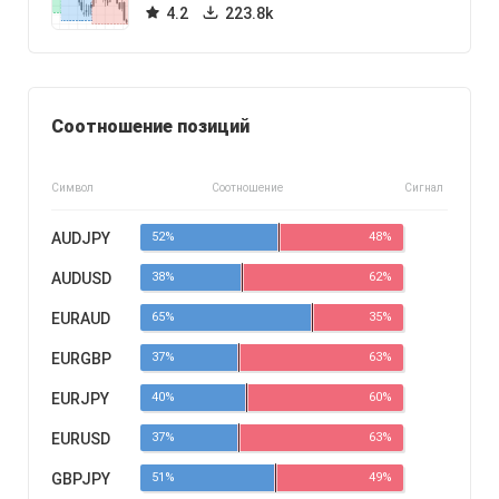
4.2
223.8k
Соотношение позиций
Символ
Соотношение
Сигнал
AUDJPY
52%
48%
AUDUSD
38%
62%
EURAUD
65%
35%
EURGBP
37%
63%
EURJPY
40%
60%
EURUSD
37%
63%
GBPJPY
51%
49%