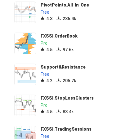
PivotPoints.All-In-One
Free
4.3
236.4k
FXSSI.OrderBook
Pro
4.5
97.6k
Support&Resistance
Free
4.2
205.7k
FXSSI.StopLossClusters
Pro
4.5
83.4k
FXSSI.TradingSessions
Free