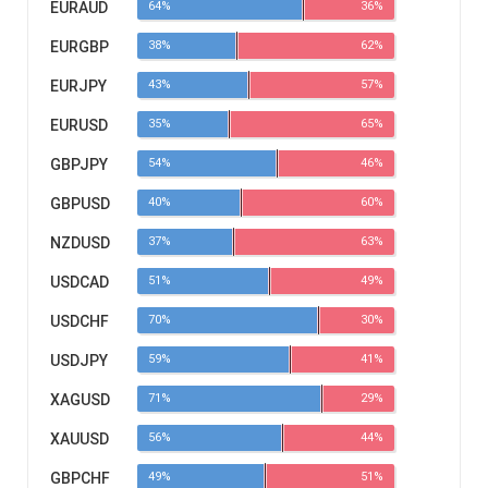
EURAUD
64%
36%
EURGBP
38%
62%
EURJPY
43%
57%
EURUSD
35%
65%
GBPJPY
54%
46%
GBPUSD
40%
60%
NZDUSD
37%
63%
USDCAD
51%
49%
USDCHF
70%
30%
USDJPY
59%
41%
XAGUSD
71%
29%
XAUUSD
56%
44%
GBPCHF
49%
51%