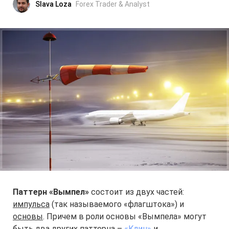
Slava Loza
Forex Trader & Analyst
Паттерн «Вымпел»
состоит из двух частей:
импульса
(так называемого «флагштока») и
основы
. Причем в роли основы «Вымпела» могут
быть два других паттерна –
«Клин»
и