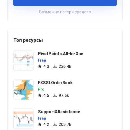
Возможна потеря средств
Топ ресурсы
PivotPoints.All-In-One
Free
4.3
236.4k
FXSSI.OrderBook
Pro
4.5
97.6k
Support&Resistance
Free
4.2
205.7k