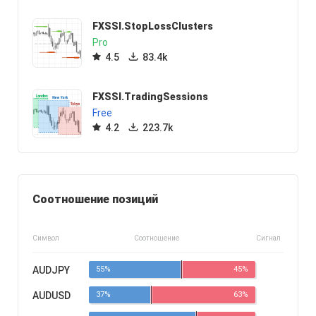
FXSSI.StopLossClusters
Pro
4.5
83.4k
FXSSI.TradingSessions
Free
4.2
223.7k
Соотношение позиций
Символ
Соотношение
Сигнал
AUDJPY
55%
45%
AUDUSD
37%
63%