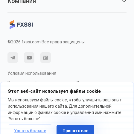
Компания
©2026 fxssi.com Все права защищены
Условия использования
Политика конфиденциальности
О рисках
Этот веб-сайт использует файлы cookie
Использование cookie
Мы используем файлы cookie, чтобы улучшить ваш опыт
использования нашего сайта. Для дополнительной
информации о файлах cookie и управления ими нажмите
Веб-сайт управляется FXSSI LTD Регистрационный номер: 13534801
(Англия) | 71-75 Shelton Street, London, England, WC2H 9JQ
'Узнать больше'.
Мы рекомендуем вам обратиться за независимой финансовой
консультацией и убедиться, что вы полностью понимаете риски,
Узнать больше
Принять все