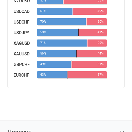
NZDUSD
37%
63%
USDCAD
51%
49%
USDCHF
70%
30%
USDJPY
59%
41%
XAGUSD
71%
29%
XAUUSD
56%
44%
GBPCHF
49%
51%
EURCHF
43%
57%