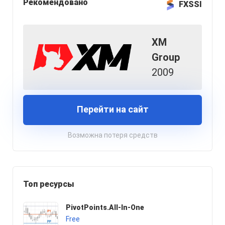
Рекомендовано
FXSSI
XM
Group
2009
Перейти на сайт
Возможна потеря средств
Топ ресурсы
PivotPoints.All-In-One
Free