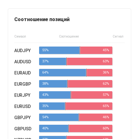
Соотношение позиций
Символ
Соотношение
Сигнал
AUDJPY
55%
45%
AUDUSD
37%
63%
EURAUD
64%
36%
EURGBP
38%
62%
EURJPY
43%
57%
EURUSD
35%
65%
GBPJPY
54%
46%
GBPUSD
40%
60%