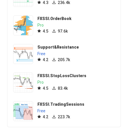
4.3
236.4k
FXSSI.OrderBook
Pro
4.5
97.6k
Support&Resistance
Free
4.2
205.7k
FXSSI.StopLossClusters
Pro
4.5
83.4k
FXSSI.TradingSessions
Free
4.2
223.7k