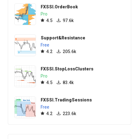
FXSSI.OrderBook
Pro
4.5
97.6k
Support&Resistance
Free
4.2
205.6k
FXSSI.StopLossClusters
Pro
4.5
83.4k
FXSSI.TradingSessions
Free
4.2
223.6k