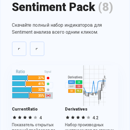
Sentiment Pack
(8)
Скачайте полный набор индикаторов для
Sentiment анализа всего одним кликом.
CurrentRatio
Derivatives
Tradi
4
4.2
Показатель открытых
Набор производных
Индик