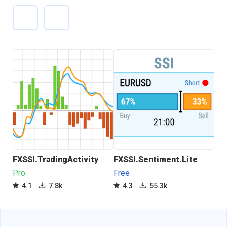
FXSSI.TradingActivity
FXSSI.Sentiment.Lite
FX
Pro
Free
Pro
4.1
7.8k
4.3
55.3k
4