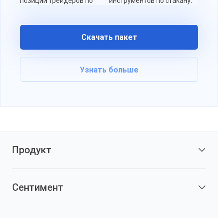
позиций трейдеров по
инструментов по стакану.
Спада
данным 10 разных
актив
источников.
Скачать пакет
Узнать больше
Продукт
Сентимент