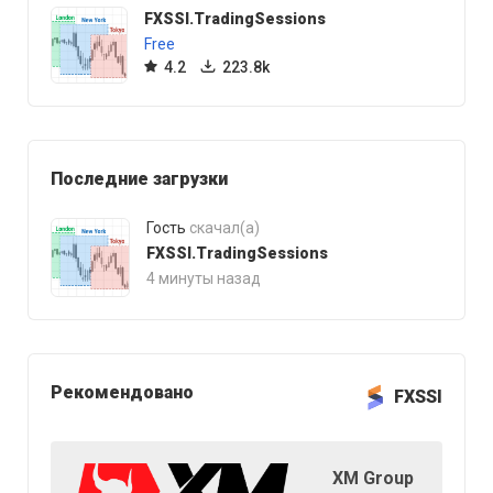
FXSSI.TradingSessions
Free
4.2
223.8k
Последние загрузки
Гость
скачал(а)
FXSSI.TradingSessions
4 минуты назад
Рекомендовано
FXSSI
XM Group