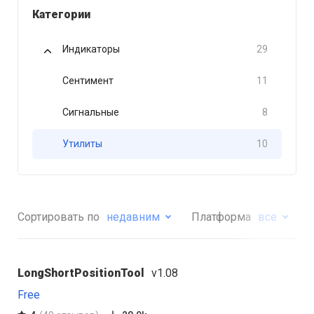
Категории
Индикаторы
29
Сентимент
11
Сигнальные
8
Утилиты
10
Сортировать по
недавним
Платформа
все
LongShortPositionTool
v1.08
Free