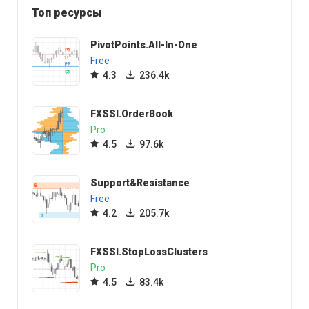
Топ ресурсы
PivotPoints.All-In-One
Free
4.3
236.4k
FXSSI.OrderBook
Pro
4.5
97.6k
Support&Resistance
Free
4.2
205.7k
FXSSI.StopLossClusters
Pro
4.5
83.4k