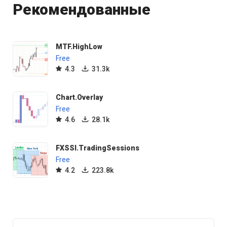
Рекомендованные
MTF.HighLow
Free
4.3
31.3k
Chart.Overlay
Free
4.6
28.1k
FXSSI.TradingSessions
Free
4.2
223.8k