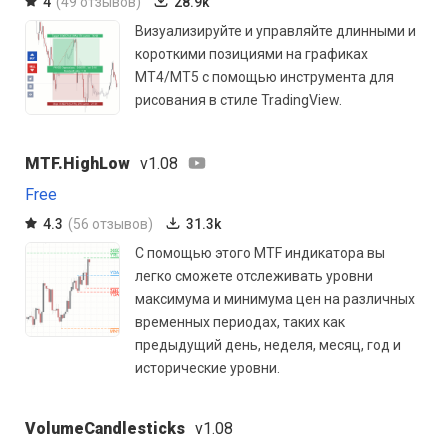
4
(49 отзывов)
28.9k
Визуализируйте и управляйте длинными и
короткими позициями на графиках
MT4/MT5 с помощью инструмента для
рисования в стиле TradingView.
MTF.HighLow
v1.08
Free
4.3
(56 отзывов)
31.3k
С помощью этого MTF индикатора вы
легко сможете отслеживать уровни
максимума и минимума цен на различных
временных периодах, таких как
предыдущий день, неделя, месяц, год и
исторические уровни.
VolumeCandlesticks
v1.08