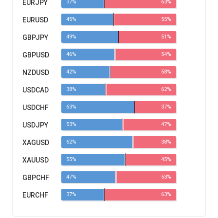
EURJPY
37%
63%
EURUSD
45%
55%
GBPJPY
49%
51%
GBPUSD
46%
54%
NZDUSD
42%
58%
USDCAD
38%
62%
USDCHF
63%
37%
USDJPY
53%
47%
XAGUSD
62%
38%
XAUUSD
55%
45%
GBPCHF
47%
53%
EURCHF
37%
63%