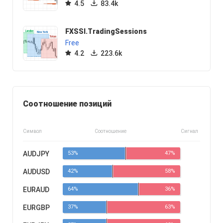
4.5
83.4k
FXSSI.TradingSessions
Free
4.2
223.6k
Соотношение позиций
Символ
Соотношение
Сигнал
AUDJPY
53%
47%
AUDUSD
42%
58%
EURAUD
64%
36%
EURGBP
37%
63%