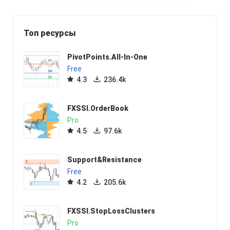
Топ ресурсы
PivotPoints.All-In-One
Free
4.3
236.4k
FXSSI.OrderBook
Pro
4.5
97.6k
Support&Resistance
Free
4.2
205.6k
FXSSI.StopLossClusters
Pro