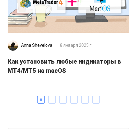
Anna Shevelova
8 января 2025 г.
Как установить любые индикаторы в
Ун
MT4/MT5 на macOS
ко