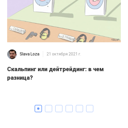
Slava Loza
21 октября 2021 г.
Скальпинг или дейтрейдинг: в чем
Пр
разница?
ес
по