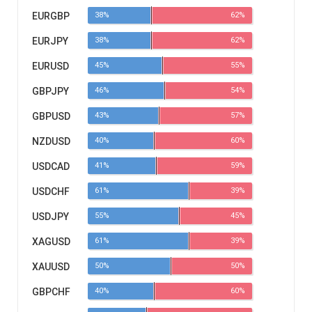
EURGBP
38%
62%
EURJPY
38%
62%
EURUSD
45%
55%
GBPJPY
46%
54%
GBPUSD
43%
57%
NZDUSD
40%
60%
USDCAD
41%
59%
USDCHF
61%
39%
USDJPY
55%
45%
XAGUSD
61%
39%
XAUUSD
50%
50%
GBPCHF
40%
60%