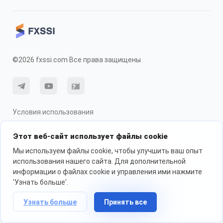
©2026 fxssi.com Все права защищены
Условия использования
Политика конфиденциальности
О рисках
Этот веб-сайт использует файлы cookie
Использование cookie
Мы используем файлы cookie, чтобы улучшить ваш опыт
использования нашего сайта. Для дополнительной
информации о файлах cookie и управления ими нажмите
Веб-сайт управляется FXSSI LTD Регистрационный номер: 13534801
'Узнать больше'.
(Англия) | 71-75 Shelton Street, London, England, WC2H 9JQ
Мы рекомендуем вам обратиться за независимой финансовой
Узнать больше
Принять все
консультацией и убедиться, что вы полностью понимаете риски,
прежде чем торговать.