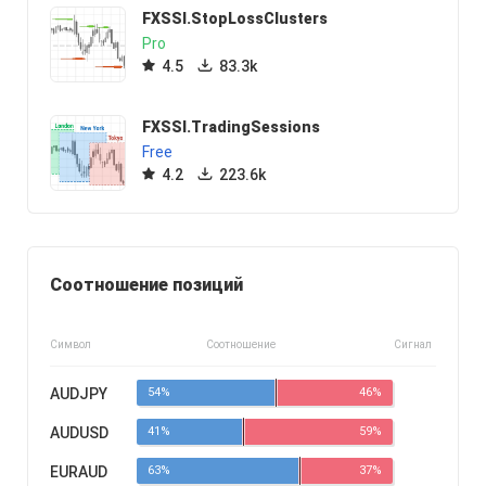
FXSSI.StopLossClusters
Pro
4.5
83.3k
FXSSI.TradingSessions
Free
4.2
223.6k
Соотношение позиций
Символ
Соотношение
Сигнал
AUDJPY
54%
46%
AUDUSD
41%
59%
EURAUD
63%
37%