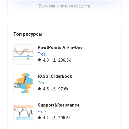
Возможна потеря средств
Топ ресурсы
PivotPoints.All-In-One
Free
4.3
236.3k
FXSSI.OrderBook
Pro
4.5
97.6k
Support&Resistance
Free
4.2
205.6k